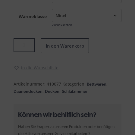
Wärmeklasse
Zurücksetzen
Bavaria
In den Warenkorb
Einziehdecke
6x8
Menge
in die Wunschliste
Artikelnummer:
410077
Kategorien:
,
Bettwaren
,
,
Daunendecken
Decken
Schlafzimmer
Können wir behilflich sein?
Haben Sie Fragen zu unseren Produkten oder benötigen
die Hilfe von unseren Servicemitarbeitern?