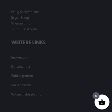
Haug Schlafträume
Jürgen Haug
Wiesenstr. 16
72351 Geislingen
WEITERE LINKS
Impressum
Datenschutz
Zahlungsarten
Versandarten
Widerrufsbelehrung
0