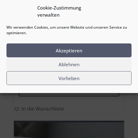
Cookie-Zustimmung
verwalten
Wir verwenden Cookies, um unsere Website und unseren Service zu
optimieren.
Akzeptieren
Ablehnen
Boxspringbett Paris
ab
€
1.598,00
inkl. MwSt.
Vorlieben
Dieses
zum Produkt
Produkt
weist
mehrere
in die Wunschliste
Variante
auf.
Die