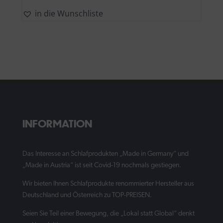
mehrere
in die Wunschliste
Variante
auf.
Die
Optione
können
auf
der
Produkts
INFORMATION
gewählt
werden
Das Interesse an Schlafprodukten „Made in Germany“ und
„Made in Austria“ ist seit Covid-19 nochmals gestiegen.
Wir bieten Ihnen Schlafprodukte renommierter Hersteller aus
Deutschland und Österreich zu TOP-PREISEN.
Seien Sie Teil einer Bewegung, die „Lokal statt Global“ denkt