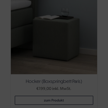
Optione
können
auf
der
Produkts
gewählt
werden
Hocker (Boxspringbett Paris)
€
199,00
inkl. MwSt.
Dieses
zum Produkt
Produkt
weist