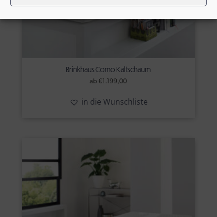
Brinkhaus Como Kaltschaum
ab
€
1.199,00
in die Wunschliste