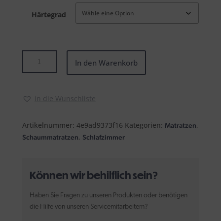
Härtegrad
Grosana
In den Warenkorb
Airflex
Nexus
Menge
in die Wunschliste
Artikelnummer:
4e9ad9373f16
Kategorien:
,
Matratzen
,
Schaummatratzen
Schlafzimmer
Können wir behilflich sein?
Haben Sie Fragen zu unseren Produkten oder benötigen
die Hilfe von unseren Servicemitarbeitern?