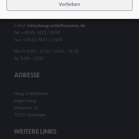
Vorlieben
KONTAKT
E-Mail:
info@haug-schlaftraeume.de
Tel: +49 (0) 7433 / 8590
Fax: +49-(0) 7433 / 21618
Mo-Fr: 9:00 – 12:30 / 14:00 – 18:30
Sa: 9:00 – 13:00
ADRESSE
Haug Schlafträume
Jürgen Haug
Wiesenstr. 16
72351 Geislingen
WEITERE LINKS