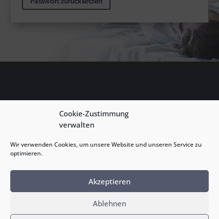
Passwort zurücksetzen
INFORMATION
Cookie-Zustimmung
verwalten
Das Interesse an Schlafprodukten „Made in Germany“ und
Wir verwenden Cookies, um unsere Website und unseren Service zu
„Made in Austria“ ist seit Covid-19 nochmals gestiegen.
optimieren.
Wir bieten Ihnen Schlafprodukte renommierter Hersteller aus
Deutschland und Österreich zu TOP-PREISEN.
Akzeptieren
Seien Sie Teil einer Bewegung, die „Lokal statt Global“ denkt
Ablehnen
und handelt!